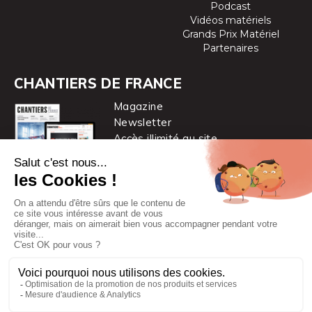
Podcast
Vidéos matériels
Grands Prix Matériel
Partenaires
CHANTIERS DE FRANCE
Magazine
Newsletter
Accès illimité au site
je m’abonne
Chantiers de France est une marque
du groupe PYC MÉDIA