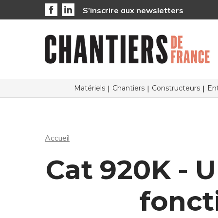
S’inscrire aux newsletters
Matériels
Chantiers
Constructeurs
Ent
Accueil
Cat 920K - 
fonct