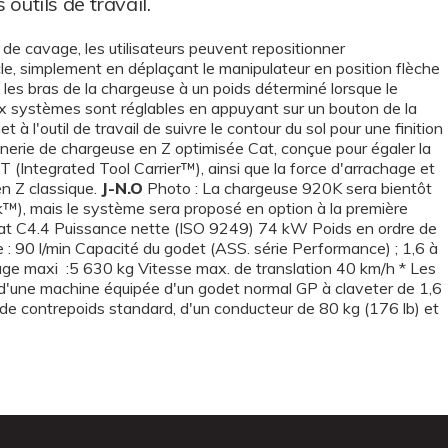
 outils de travail.
de cavage, les utilisateurs peuvent repositionner
le, simplement en déplaçant le manipulateur en position flèche
 les bras de la chargeuse à un poids déterminé lorsque le
ux systèmes sont réglables en appuyant sur un bouton de la
 à l'outil de travail de suivre le contour du sol pour une finition
nerie de chargeuse en Z optimisée Cat, conçue pour égaler la
IT (Integrated Tool Carrier™), ainsi que la force d'arrachage et
en Z classique.
J-N.O
Photo : La chargeuse 920K sera bientôt
™), mais le système sera proposé en option à la première
t C4.4 Puissance nette (ISO 9249) 74 kW Poids en ordre de
: 90 l/min Capacité du godet (ASS. série Performance) ; 1,6 à
uage maxi :5 630 kg Vitesse max. de translation 40 km/h * Les
 d'une machine équipée d'un godet normal GP à claveter de 1,6
de contrepoids standard, d'un conducteur de 80 kg (176 lb) et