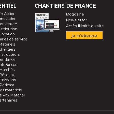
ENTIEL
CHANTIERS DE FRANCE
En Action
Magazine
nnovation
Newsletter
ouveauté
Accès illimité au site
istribution
Location
je m’abonne
aires de service
Matériels
Chantiers
nstructeurs
Tendance
ntreprises
Marchés
Réseaux
Emissions
Podcast
os matériels
 Prix Matériel
artenaires