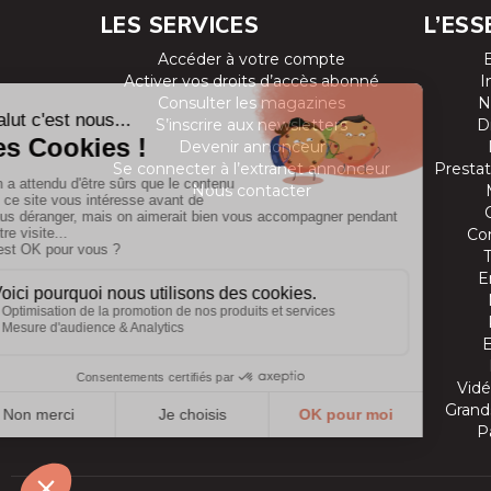
LES SERVICES
L’ESS
Accéder à votre compte
Activer vos droits d’accès abonné
I
Consulter les magazines
N
S’inscrire aux newsletters
D
Devenir annonceur
Se connecter à l’extranet annonceur
Prestat
Nous contacter
Co
E
Vidé
Grands
P