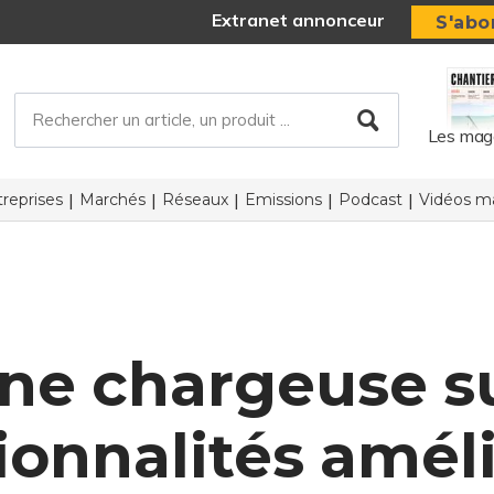
Extranet annonceur
S'abo
Les mag
reprises
Marchés
Réseaux
Emissions
Podcast
Vidéos ma
Une chargeuse s
ionnalités amél