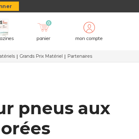
nner
0
azines
panier
mon compte
tériels
Grands Prix Matériel
Partenaires
ur pneus aux
iorées