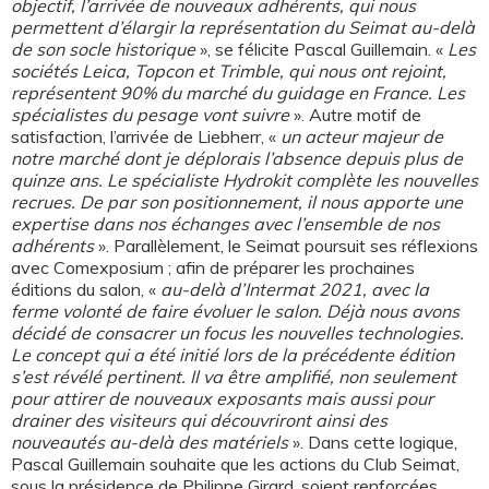
objectif, l’arrivée de nouveaux adhérents, qui nous
permettent d’élargir la représentation du Seimat au-delà
de son socle historique
», se félicite Pascal Guillemain. «
Les
sociétés Leica, Topcon et Trimble, qui nous ont rejoint,
représentent 90% du marché du guidage en France. Les
spécialistes du pesage vont suivre
». Autre motif de
satisfaction, l’arrivée de Liebherr, «
un acteur majeur de
notre marché dont je déplorais l’absence depuis plus de
quinze ans. Le spécialiste Hydrokit complète les nouvelles
recrues. De par son positionnement, il nous apporte une
expertise dans nos échanges avec l’ensemble de nos
adhérents
». Parallèlement, le Seimat poursuit ses réflexions
avec Comexposium ; afin de préparer les prochaines
éditions du salon, «
au-delà d’Intermat 2021, avec la
ferme volonté de faire évoluer le salon. Déjà nous avons
décidé de consacrer un focus les nouvelles technologies.
Le concept qui a été initié lors de la précédente édition
s’est révélé pertinent. Il va être amplifié, non seulement
pour attirer de nouveaux exposants mais aussi pour
drainer des visiteurs qui découvriront ainsi des
nouveautés au-delà des matériels
». Dans cette logique,
Pascal Guillemain souhaite que les actions du Club Seimat,
sous la présidence de Philippe Girard, soient renforcées.