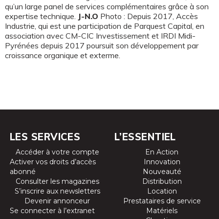
qu’un large panel de services complémentaires grâce à son
expertise technique.
J-N.O
Photo : Depuis 2017, Accès
Industrie, qui est une participation de Parquest Capital, en
association avec CM-CIC Investissement et IRDI Midi-
Pyrénées depuis 2017 poursuit son développement par
croissance organique et exterme.
LES SERVICES
L’ESSENTIEL
Accéder à votre compte
En Action
Activer vos droits d’accès
Innovation
abonné
Nouveauté
Consulter les magazines
Distribution
S’inscrire aux newsletters
Location
Devenir annonceur
Prestataires de service
Se connecter à l’extranet
Matériels