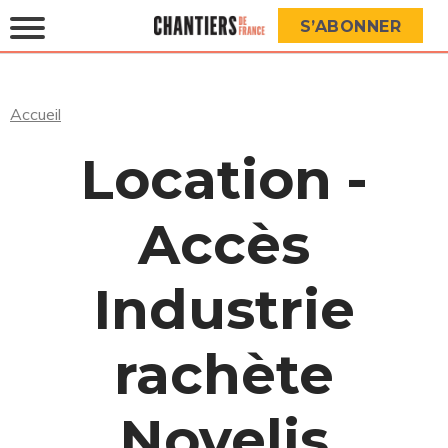
S’ABONNER
Accueil
Location -
Accès
Industrie
rachète
Novelis