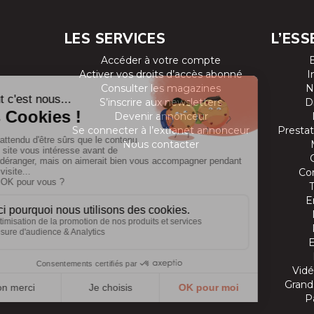
LES SERVICES
L’ESS
Accéder à votre compte
Activer vos droits d’accès abonné
I
Consulter les magazines
N
S’inscrire aux newsletters
D
Devenir annonceur
Se connecter à l’extranet annonceur
Prestat
Nous contacter
Co
E
Vidé
Grands
P