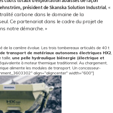
es coûts totaux d’exploitation abaissés de façon
ehnström, président de Skanska Solution Industrial
, «
utralité carbone dans le domaine de la
seul. Ce partenariat dans le cadre du projet de
ans notre démarche. »
é de la carrière évolue. Les trois tombereaux articulés de 40 t
 de transport de matériaux autonomes électriques HX2
,
taille,
une pelle hydraulique biénergie (électrique et
quivalente à moteur thermique traditionnel. Au chargement,
trique alimente les modules de transport. Un concasseur-
attachment_3603302" align="aligncenter" width="600"]