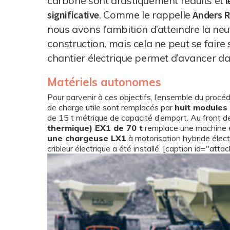
carbone sont drastiquement réduits et
l
significative
. Comme le rappelle
Anders R
nous avons l’ambition d’atteindre la ne
construction, mais cela ne peut se faire 
chantier électrique permet d’avancer d
Matériels autonomes
Pour parvenir à ces objectifs, l’ensemble du procéd
de charge utile sont remplacés par
huit modules
de 15 t métrique de capacité d’emport. Au front de 
thermique) EX1 de 70 t
remplace une machine é
une chargeuse LX1
à motorisation hybride élec
cribleur électrique a été installé. [caption id="