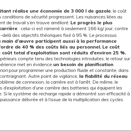
oitant réalise une économie de 3 000 l de gazole
, le coût
s conditions de sécurité progressent. Les nuisances liées au
nt de travail s’en trouve amélioré.
Le progrès le plus
carrière
: celui-ci est ramené à seulement 166 kg/ jour, contre
u-delà des objectifs théoriques fixé à 95 %. Le processus
 la main d’œuvre participent aussi à la performance
’ordre de 40 % des coûts liés au personnel.
Le coût
 coût total d’exploitation sont réduits d'environ 25 %.
périeurs compte tenu des technologies introduites, le retour sur
xpérience met en évidence
un besoin de planification
 non
pour programmer une production fluide et constante, dans
contraignant. Autre point de vigilance,
la fiabilité du réseau
oblème de connexion, la carrière est à l’arrêt. De même, le
d’exploitation d’une carrière des batteries qui équipent les
e. Si le système de recharge rapide a démontré son efficacité à
uissance délivrée et à l’issue de la multiplication des cycles