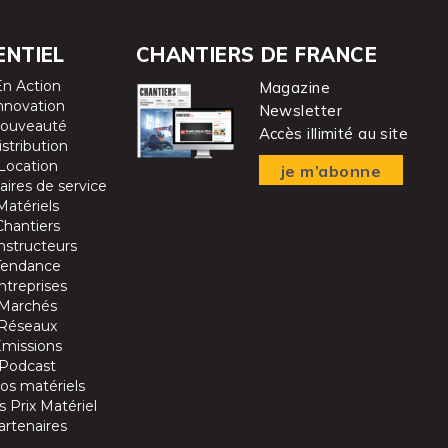
ENTIEL
CHANTIERS DE FRANCE
En Action
Magazine
nnovation
Newsletter
ouveauté
Accès illimité au site
istribution
Location
je m’abonne
aires de service
Matériels
Chantiers
nstructeurs
Tendance
ntreprises
Marchés
Réseaux
Emissions
Podcast
os matériels
 Prix Matériel
artenaires