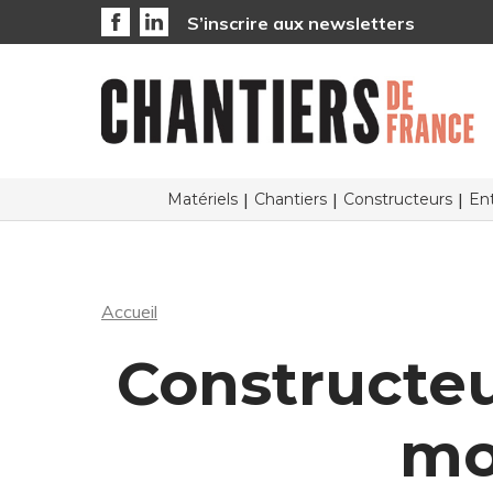
S’inscrire aux newsletters
Matériels
Chantiers
Constructeurs
Ent
Accueil
Constructeu
mo