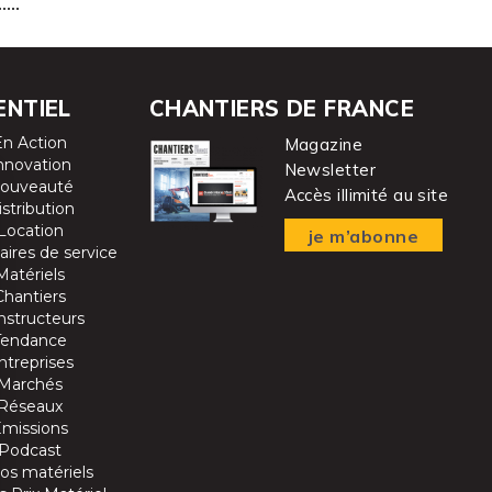
ENTIEL
CHANTIERS DE FRANCE
En Action
Magazine
nnovation
Newsletter
ouveauté
Accès illimité au site
istribution
Location
je m’abonne
aires de service
Matériels
Chantiers
nstructeurs
Tendance
ntreprises
Marchés
Réseaux
Emissions
Podcast
os matériels