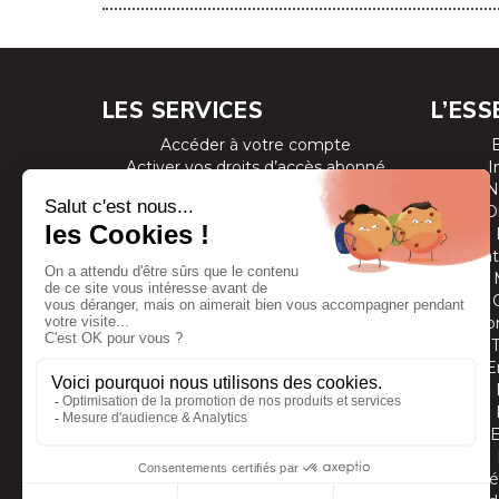
LES SERVICES
L’ESS
Accéder à votre compte
Activer vos droits d’accès abonné
I
Consulter les magazines
N
S’inscrire aux newsletters
D
Devenir annonceur
Se connecter à l’extranet annonceur
Prestat
Nous contacter
Co
E
Vidé