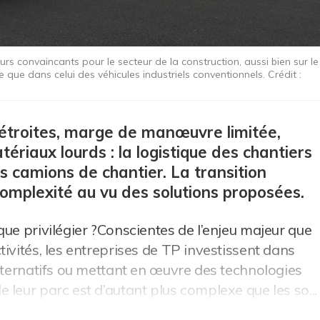
rs convaincants pour le secteur de la construction, aussi bien sur le
e que dans celui des véhicules industriels conventionnels. Crédit :
 étroites, marge de manœuvre limitée,
riaux lourds : la logistique des chantiers
es camions de chantier. La transition
omplexité au vu des solutions proposées.
que privilégier ?Conscientes de l’enjeu majeur que
ivités, les entreprises de TP investissent dans
alternatifs ou mettant en œuvre des technologies
leur parc est d’autant plus complexe que les so...