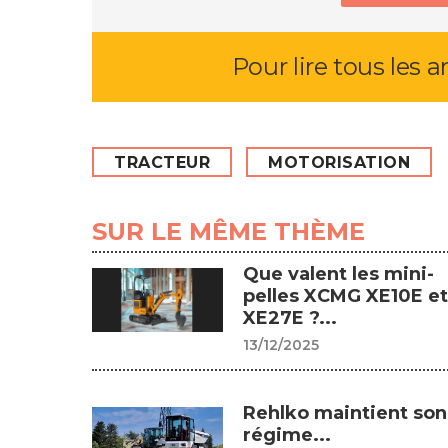
Pour lire tous les a
TRACTEUR
MOTORISATION
SUR LE MÊME THÈME
Que valent les mini-
pelles XCMG XE10E et
XE27E ?...
13/12/2025
Rehlko maintient son
régime...