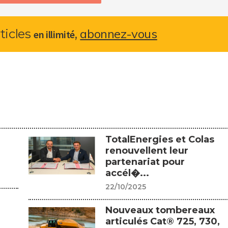
abonnez-vous
rticles
,
en illimité
TotalEnergies et Colas
renouvellent leur
partenariat pour
accél�...
22/10/2025
Nouveaux tombereaux
articulés Cat® 725, 730,