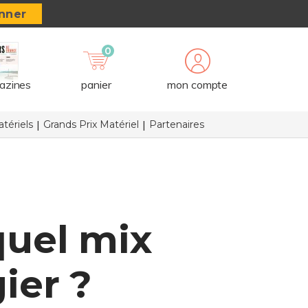
nner
0
azines
panier
mon compte
tériels
Grands Prix Matériel
Partenaires
quel mix
ier ?