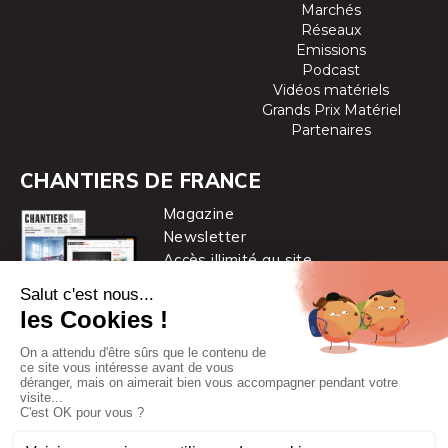
Marchés
Réseaux
Emissions
Podcast
Vidéos matériels
Grands Prix Matériel
Partenaires
CHANTIERS DE FRANCE
Magazine
Newsletter
Accès illimité au site
je m’abonne
Chantiers de France est une marque
du groupe PYC MÉDIA