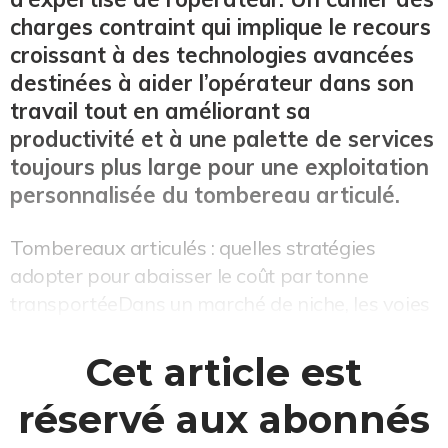
charges contraint qui implique le recours
croissant à des technologies avancées
destinées à aider l’opérateur dans son
travail tout en améliorant sa
productivité et à une palette de services
toujours plus large pour une exploitation
personnalisée du tombereau articulé.
Tombereaux articulés : quelles stratégies
adopter pour abaisser le coût par tonne
transportéeDans un marché de niche, les voies
de progrès sont propres à chaque fabricant.
Chez Komatsu, l’informatique embarquée
Cet article est
contribue à la réduction des coûts d’exploitation
réservé aux abonnés
en aidant à gérer les activités de manière
confortable et efficace. Pour gagner en ef...