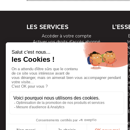
LES SERVICES
L’ESS
Accéder à votre compte
Activer vos droits d’accès abonné
I
Consulter les magazines
N
S’inscrire aux newsletters
D
Devenir annonceur
Se connecter à l’extranet annonceur
Prestat
Nous contacter
Co
E
Vidé
Grands