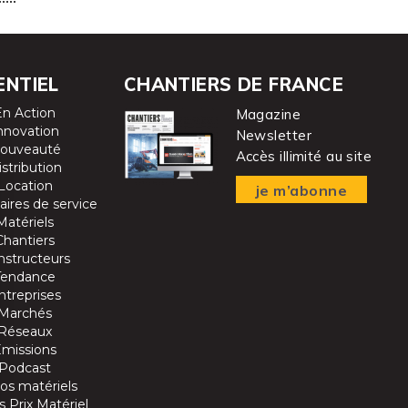
ENTIEL
CHANTIERS DE FRANCE
En Action
Magazine
nnovation
Newsletter
ouveauté
Accès illimité au site
istribution
Location
je m’abonne
aires de service
Matériels
Chantiers
nstructeurs
Tendance
ntreprises
Marchés
Réseaux
Emissions
Podcast
os matériels
 Prix Matériel