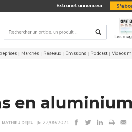
Extranet annonceur
S'abo
Les mag
reprises
Marchés
Réseaux
Emissions
Podcast
Vidéos ma
ns en aluminium
|le 27/09/2021
MATHIEU DEJEU