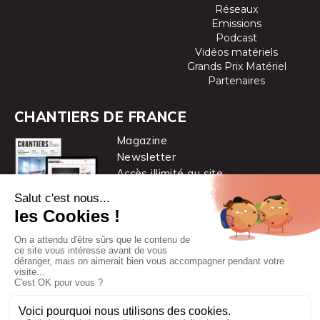
Réseaux
Emissions
Podcast
Vidéos matériels
Grands Prix Matériel
Partenaires
CHANTIERS DE FRANCE
Magazine
Newsletter
Accès illimité au site
je m’abonne
Chantiers de France est une marque
du groupe PYC MÉDIA