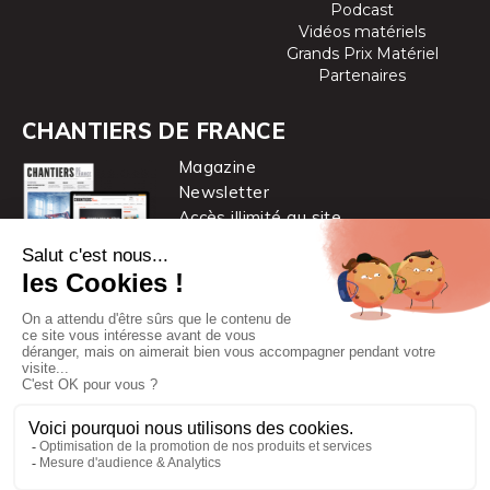
Podcast
Vidéos matériels
Grands Prix Matériel
Partenaires
CHANTIERS DE FRANCE
Magazine
Newsletter
Accès illimité au site
je m’abonne
Chantiers de France est une marque
du groupe PYC MÉDIA