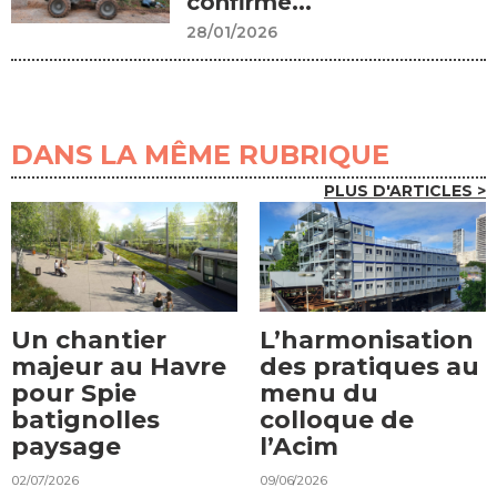
confirme...
28/01/2026
DANS LA MÊME RUBRIQUE
PLUS D'ARTICLES >
Un chantier
L’harmonisation
majeur au Havre
des pratiques au
pour Spie
menu du
batignolles
colloque de
paysage
l’Acim
02/07/2026
09/06/2026