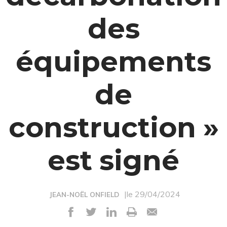
des
équipements
de
construction »
est signé
|le 29/04/2024
JEAN-NOËL ONFIELD