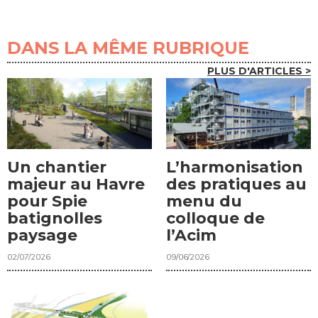
DANS LA MÊME RUBRIQUE
PLUS D'ARTICLES >
Un chantier
L’harmonisation
majeur au Havre
des pratiques au
pour Spie
menu du
batignolles
colloque de
paysage
l’Acim
02/07/2026
09/06/2026