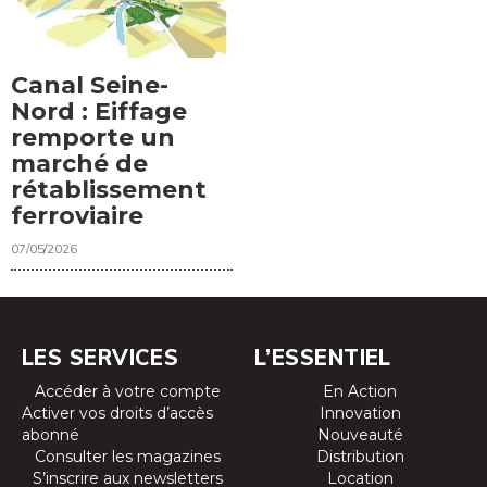
Canal Seine-
Nord : Eiffage
remporte un
marché de
rétablissement
ferroviaire
07/05/2026
LES SERVICES
L’ESSENTIEL
Accéder à votre compte
En Action
Activer vos droits d’accès
Innovation
abonné
Nouveauté
Consulter les magazines
Distribution
S’inscrire aux newsletters
Location