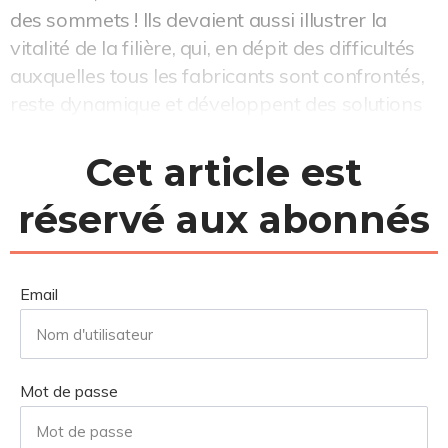
des sommets ! Ils devaient aussi illustrer la
vitalité de la filière, qui, en dépit des difficultés
auxquelles tous les fabricants sont confrontés,
reste dynamique et développent des solutions
innovantes. Le cahier des charges a été
effectivement respecté, ...
Cet article est
réservé aux abonnés
Email
Mot de passe