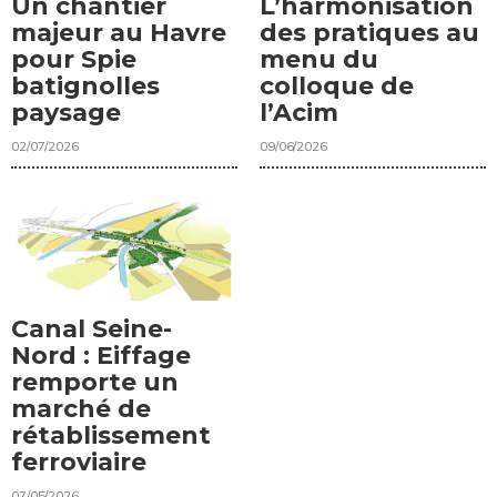
Un chantier
L’harmonisation
majeur au Havre
des pratiques au
pour Spie
menu du
batignolles
colloque de
paysage
l’Acim
02/07/2026
09/06/2026
Canal Seine-
Nord : Eiffage
remporte un
marché de
rétablissement
ferroviaire
07/05/2026