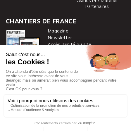
Grands Prix Matériel
Partenaires
CHANTIERS DE FRANCE
Magazine
Newsletter
Accès illimité au site
je m’abonne
Chantiers de France est une marque
du groupe PYC MÉDIA
© 2026 PYC Média |
Plan du site
|
Mentions légales
|
CGUV
|