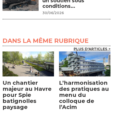
un soutien sous
conditions...
30/06/2026
DANS LA MÊME RUBRIQUE
PLUS D'ARTICLES >
Un chantier
L’harmonisation
majeur au Havre
des pratiques au
pour Spie
menu du
batignolles
colloque de
paysage
l’Acim