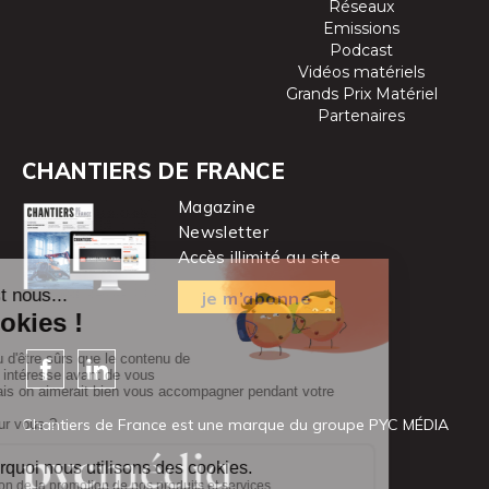
Réseaux
Emissions
Podcast
Vidéos matériels
Grands Prix Matériel
Partenaires
CHANTIERS DE FRANCE
Magazine
Newsletter
Accès illimité au site
je m’abonne
Chantiers de France est une marque
du groupe PYC MÉDIA