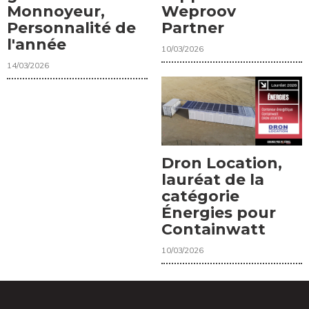
Monnoyeur,
Weproov
Personnalité de
Partner
l'année
10/03/2026
14/03/2026
Dron Location,
lauréat de la
catégorie
Énergies pour
Containwatt
10/03/2026