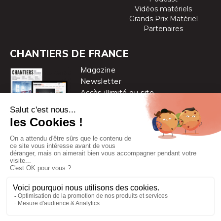
Vidéos matériels
Grands Prix Matériel
Partenaires
CHANTIERS DE FRANCE
Magazine
Newsletter
Accès illimité au site
je m’abonne
Chantiers de France est une marque
du groupe PYC MÉDIA