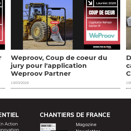
r
Weproov, Coup de coeur du
D
jury pour l'application
c
Weproov Partner
C
10/03/2026
10
ENTIEL
CHANTIERS DE FRANCE
En Action
Magazine
nnovation