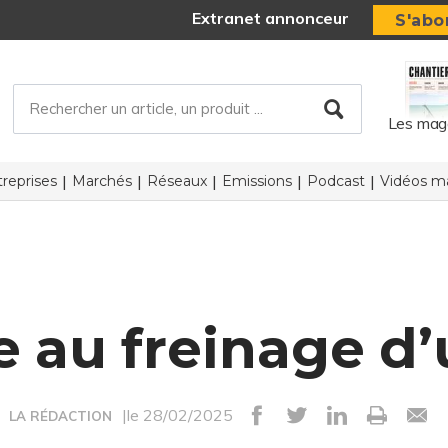
Extranet annonceur
S'abo
Les mag
reprises
Marchés
Réseaux
Emissions
Podcast
Vidéos ma
e au freinage d
|le 28/02/2025
LA RÉDACTION