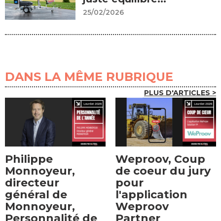
25/02/2026
DANS LA MÊME RUBRIQUE
PLUS D'ARTICLES >
Philippe
Weproov, Coup
Monnoyeur,
de coeur du jury
directeur
pour
général de
l'application
Monnoyeur,
Weproov
Personnalité de
Partner