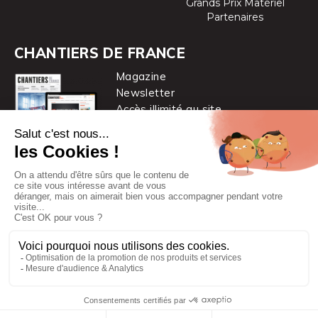
Grands Prix Matériel
Partenaires
CHANTIERS DE FRANCE
Magazine
Newsletter
Accès illimité au site
je m’abonne
Chantiers de France est une marque
du groupe PYC MÉDIA
© 2026 PYC Média |
Plan du site
|
Mentions légales
|
CGUV
|