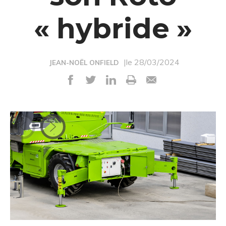
« hybride »
|le 28/03/2024
JEAN-NOËL ONFIELD