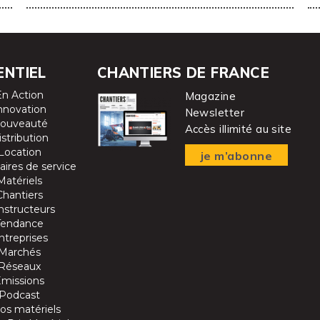
ENTIEL
CHANTIERS DE FRANCE
En Action
Magazine
nnovation
Newsletter
ouveauté
Accès illimité au site
istribution
Location
je m’abonne
aires de service
Matériels
Chantiers
nstructeurs
Tendance
ntreprises
Marchés
Réseaux
Emissions
Podcast
os matériels