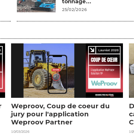
tonnage...
25/02/2026
r
Weproov, Coup de coeur du
D
jury pour l'application
c
Weproov Partner
C
10/03/2026
10