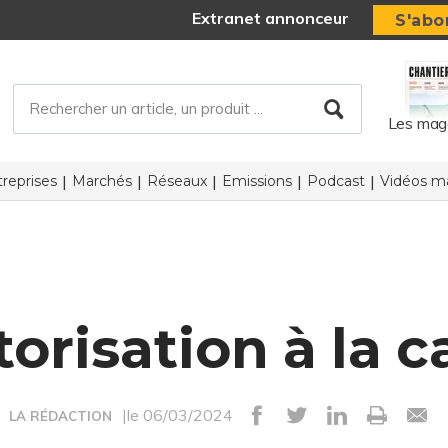
Extranet annonceur
S'abo
Les mag
reprises
Marchés
Réseaux
Emissions
Podcast
Vidéos ma
orisation à la c
|le 06/03/2024
LA RÉDACTION