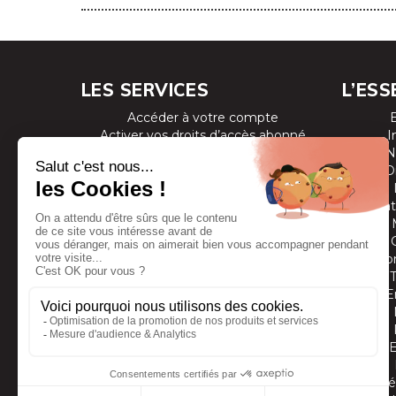
LES SERVICES
L’ESS
Accéder à votre compte
Activer vos droits d’accès abonné
I
Consulter les magazines
N
S’inscrire aux newsletters
D
Devenir annonceur
Se connecter à l’extranet annonceur
Prestat
Nous contacter
Co
E
Vidé