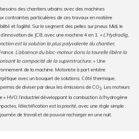
besoins des chantiers urbains avec des machines
x contraintes particulières de ces travaux en matière
ité et l’agilité. Sur le segment des pelles sur pneus Midi, le
é d’innovation de JCB, avec une machine 4 en 1.
« L’Hydradig,
ction est la solution la plus polyvalente du chantier,
 France.
L’absence du bloc-moteur dans la tourelle libère la
favorisant la compacité de la superstructure.
» Une
ironnement de la machine. Motoriste à part entière
gétique avec un bouquet de solutions. Côté thermique,
a permis de diviser par deux les émissions de CO
. Les moteurs
2
e » HVO, l’industriel développant la combustion à l’hydrogène
tes, l’électrification est la priorité, avec une règle simple :
ournée de travail et de pouvoir recharger en une nuit.