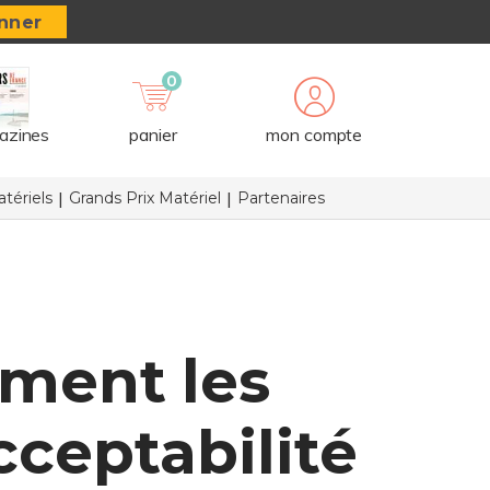
nner
0
azines
panier
mon compte
tériels
Grands Prix Matériel
Partenaires
mment les
cceptabilité