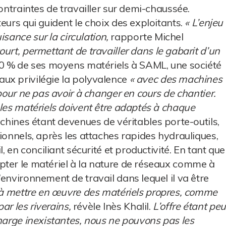
contraintes de travailler sur demi-chaussée.
eurs qui guident le choix des exploitants.
« L’enjeu
isance sur la circulation,
rapporte Michel
urt, permettant de travailler dans le gabarit d’un
0 % de ses moyens matériels à SAML, une société
ux privilégie la polyvalence
« avec des machines
 pour ne pas avoir à changer en cours de chantier.
 les matériels doivent être adaptés à chaque
achines étant devenues de véritables porte-outils,
ionnels, après les attaches rapides hydrauliques,
, en conciliant sécurité et productivité. En tant que
pter le matériel à la nature de réseaux comme à
environnement de travail dans lequel il va être
s à mettre en œuvre des matériels propres, comme
ar les riverains,
révèle Inès Khalil.
L’offre étant peu
charge inexistantes, nous ne pouvons pas les