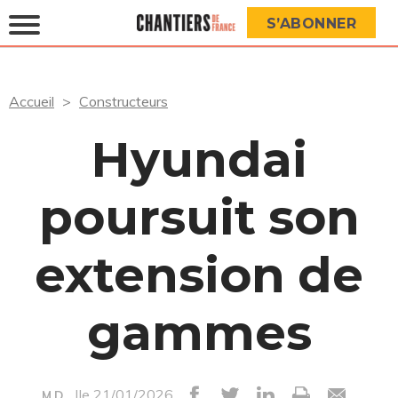
S’ABONNER
Accueil
Constructeurs
Hyundai
poursuit son
extension de
gammes
|le 21/01/2026
M.D.