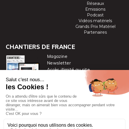
Réseaux
Emissions
Podcast
Vidéos matériels
Grands Prix Matériel
Partenaires
CHANTIERS DE FRANCE
Magazine
Newsletter
Accès illimité au site
je m’abonne
Chantiers de France est une marque
du groupe PYC MÉDIA