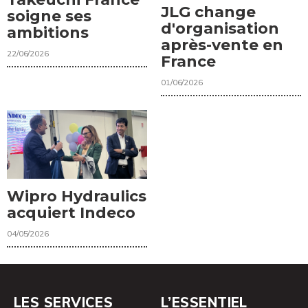
JLG change
soigne ses
d'organisation
ambitions
après-vente en
22/06/2026
France
01/06/2026
Wipro Hydraulics
acquiert Indeco
04/05/2026
LES SERVICES
L’ESSENTIEL