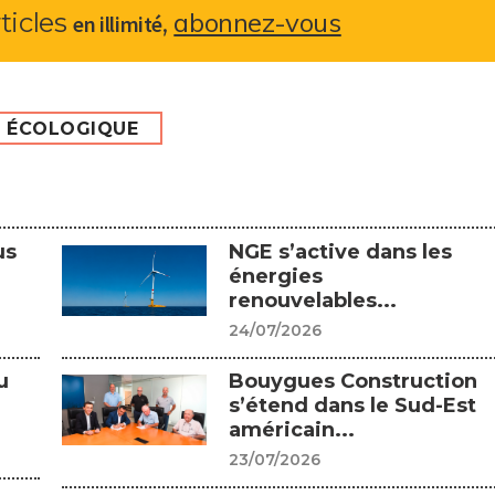
abonnez-vous
rticles
,
en illimité
N ÉCOLOGIQUE
us
NGE s’active dans les
énergies
renouvelables...
24/07/2026
u
Bouygues Construction
s’étend dans le Sud-Est
américain...
23/07/2026