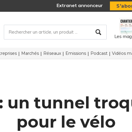
Extranet annonceur
S'abo
Les mag
reprises
Marchés
Réseaux
Emissions
Podcast
Vidéos ma
: un tunnel troq
pour le vélo