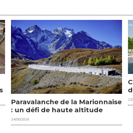
C
s
d
22
Paravalanche de la Marionnaise
: un défi de haute altitude
24/05/2026