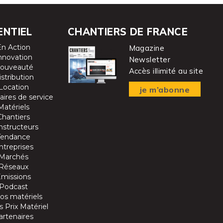
ENTIEL
CHANTIERS DE FRANCE
En Action
Magazine
nnovation
Newsletter
ouveauté
Accès illimité au site
istribution
Location
je m’abonne
aires de service
Matériels
Chantiers
nstructeurs
Tendance
ntreprises
Marchés
Réseaux
Emissions
Podcast
os matériels
 Prix Matériel
artenaires