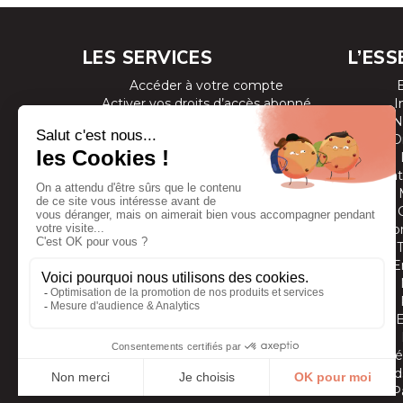
LES SERVICES
L’ESS
Accéder à votre compte
Activer vos droits d’accès abonné
I
Consulter les magazines
N
S’inscrire aux newsletters
D
Devenir annonceur
Se connecter à l’extranet annonceur
Prestat
Nous contacter
Co
E
Vidé
Grands
P