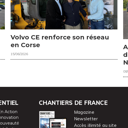
Volvo CE renforce son réseau
en Corse
A
d
15/06/2026
N
08
ENTIEL
CHANTIERS DE FRANCE
En Action
Magazine
nnovation
Newsletter
ouveauté
Accès illimité au site