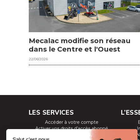
Mecalac modifie son réseau
dans le Centre et l'Ouest
22/06/2026
LES SERVICES
L’ESS
Accéder à votre compte
Activer vos droits d’accès abonné
I
Consulter les magazines
N