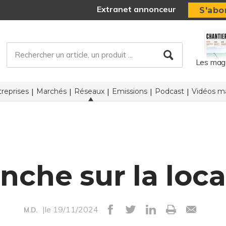
Extranet annonceur
S'abo
Les mag
reprises
Marchés
Réseaux
Emissions
Podcast
Vidéos ma
che sur la loca
|le 19/11/2024
M.D.