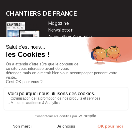
CHANTIERS DE FRANCE
Magazine
Newsletter
Accès illimité au site
je m’abonne
Chantiers de France est une marque
du groupe PYC MÉDIA
© 2026 PYC Média |
Plan du site
|
Mentions légales
|
CGUV
|
Protection des données personnelles
|
Cookies