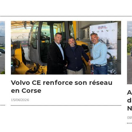
Volvo CE renforce son réseau
en Corse
A
d
15/06/2026
N
08