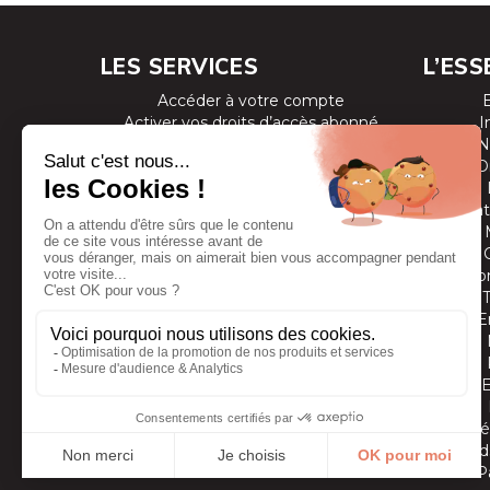
LES SERVICES
L’ESS
Accéder à votre compte
Activer vos droits d’accès abonné
I
Consulter les magazines
N
S’inscrire aux newsletters
D
Devenir annonceur
Se connecter à l’extranet annonceur
Prestat
Nous contacter
Co
E
Vidé
Grands
P