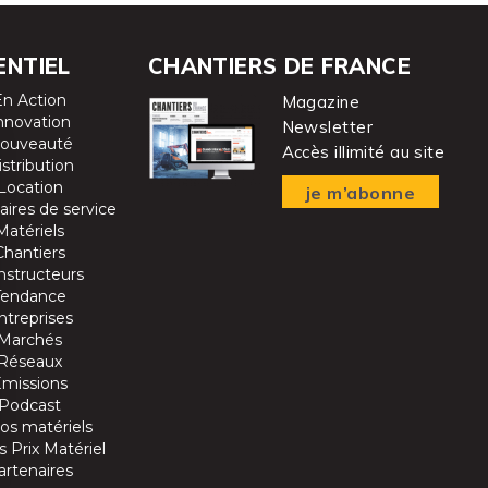
ENTIEL
CHANTIERS DE FRANCE
En Action
Magazine
nnovation
Newsletter
ouveauté
Accès illimité au site
istribution
Location
je m’abonne
aires de service
Matériels
Chantiers
nstructeurs
Tendance
ntreprises
Marchés
Réseaux
Emissions
Podcast
os matériels
 Prix Matériel
artenaires