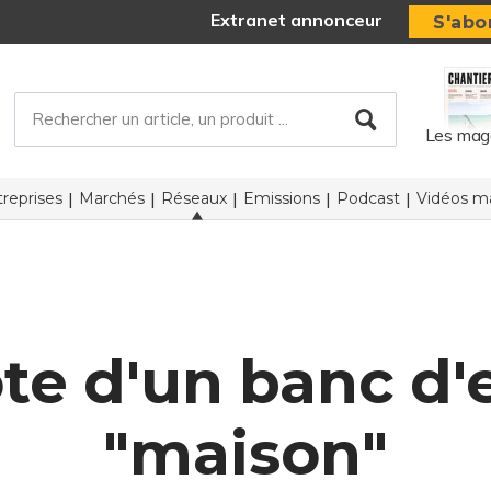
Extranet annonceur
S'abo
Les mag
reprises
Marchés
Réseaux
Emissions
Podcast
Vidéos ma
ote d'un banc d'
"maison"