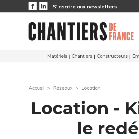
S’inscrire aux newsletters
Matériels
Chantiers
Constructeurs
Ent
Accueil
Réseaux
Location
Location - 
le red