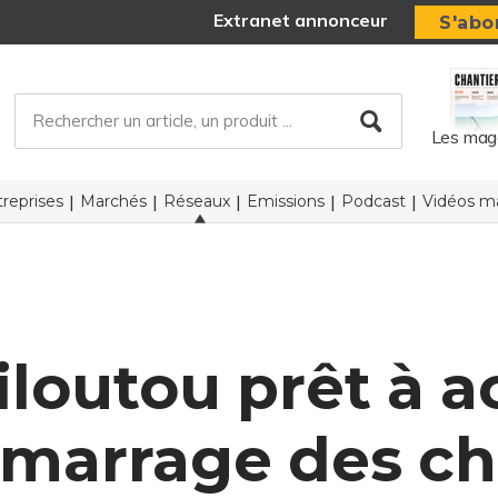
Extranet annonceur
S'abo
Les mag
reprises
Marchés
Réseaux
Emissions
Podcast
Vidéos ma
Kiloutou prêt à
émarrage des ch