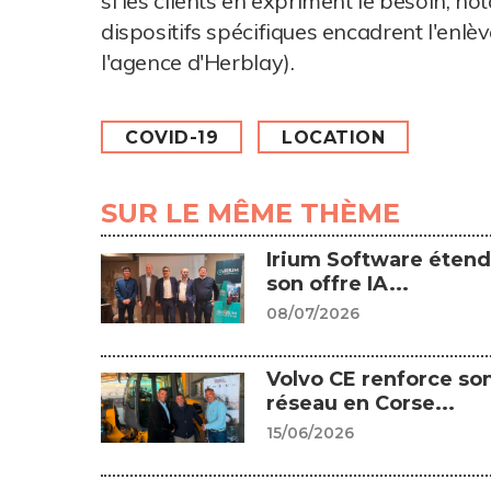
si les clients en expriment le besoin, n
dispositifs spécifiques encadrent l'enlèv
l'agence d'Herblay).
COVID-19
LOCATION
SUR LE MÊME THÈME
Irium Software étend
son offre IA...
08/07/2026
Volvo CE renforce so
réseau en Corse...
15/06/2026