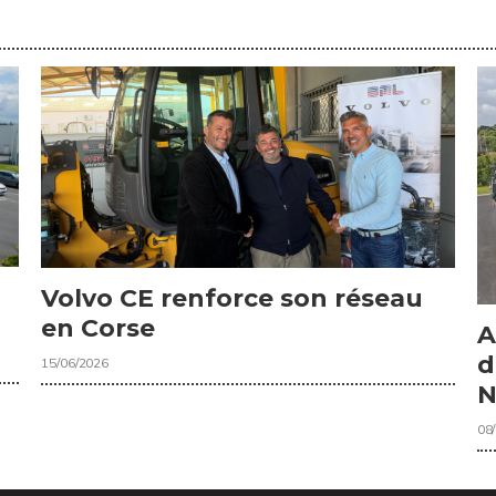
Volvo CE renforce son réseau
en Corse
A
d
15/06/2026
N
08