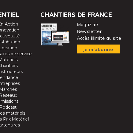
ENTIEL
CHANTIERS DE FRANCE
En Action
Magazine
nnovation
Newsletter
ouveauté
Accès illimité au site
istribution
Location
je m’abonne
aires de service
Matériels
Chantiers
nstructeurs
Tendance
ntreprises
Marchés
Réseaux
Emissions
Podcast
os matériels
 Prix Matériel
artenaires