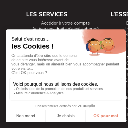
LES SERVICES
L’ESS
Accéder à votre compte
Activer vos droits d’accès abonné
I
Consulter les magazines
N
S’inscrire aux newsletters
D
Devenir annonceur
Se connecter à l’extranet annonceur
Prestat
Nous contacter
Co
E
Vidé
Grands
P