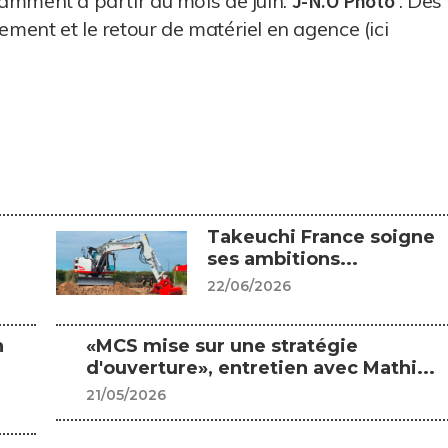
otamment à partir du mois de juin.
J-N.O
Photo
: Des
ement et le retour de matériel en agence (ici
Takeuchi France soigne
ses ambitions...
22/06/2026
n
«MCS mise sur une stratégie
d'ouverture», entretien avec Mathi...
21/05/2026