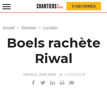
S’ABONNER
Accueil
Réseaux
Location
Boels rachète
Riwal
|le 11/03/2024
ONFIELD, JEAN-NOËL