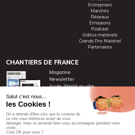
Entreprises
Marchés
Réseaux
Emissions
Podcast
Vidéos matériels
Grands Prix Matériel
Partenaires
CHANTIERS DE FRANCE
Magazine
Newsletter
Accès illimité au site
je m’abonne
Chantiers de France est une marque
du groupe PYC MÉDIA