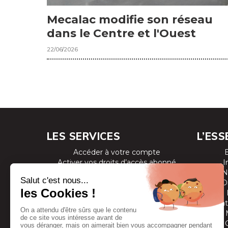
Mecalac modifie son réseau
dans le Centre et l'Ouest
22/06/2026
LES SERVICES
L’ESS
Accéder à votre compte
Activer vos droits d’accès abonné
I
Consulter les magazines
N
S’inscrire aux newsletters
D
Devenir annonceur
Se connecter à l’extranet annonceur
Prestat
Nous contacter