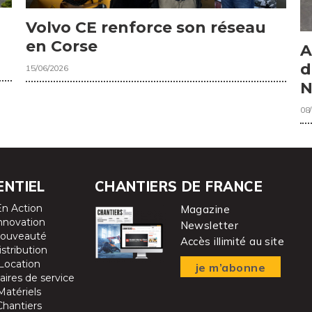
Volvo CE renforce son réseau
en Corse
A
d
15/06/2026
N
08
ENTIEL
CHANTIERS DE FRANCE
En Action
Magazine
nnovation
Newsletter
ouveauté
Accès illimité au site
istribution
Location
je m’abonne
aires de service
Matériels
Chantiers