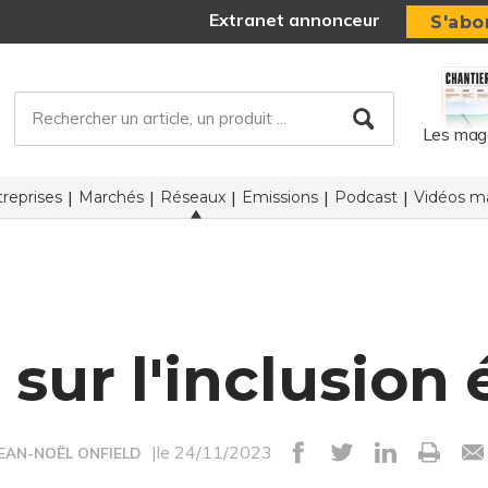
Extranet annonceur
S'abo
Les mag
reprises
Marchés
Réseaux
Emissions
Podcast
Vidéos ma
sur l'inclusio
|le 24/11/2023
JEAN-NOËL ONFIELD