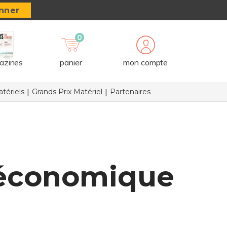
nner
0
azines
panier
mon compte
tériels
Grands Prix Matériel
Partenaires
n économique