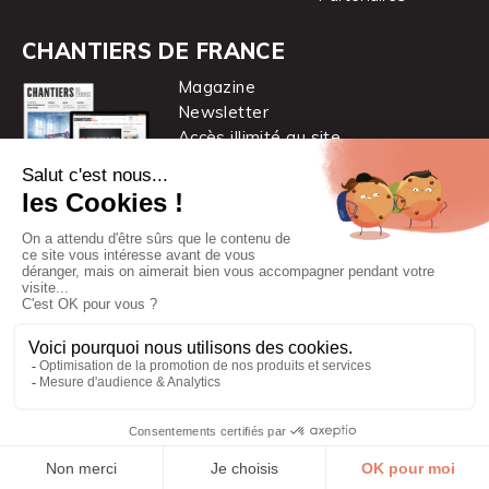
CHANTIERS DE FRANCE
Magazine
Newsletter
Accès illimité au site
je m’abonne
Chantiers de France est une marque
du groupe PYC MÉDIA
© 2026 PYC Média |
Plan du site
|
Mentions légales
|
CGUV
|
Protection des données personnelles
|
Cookies