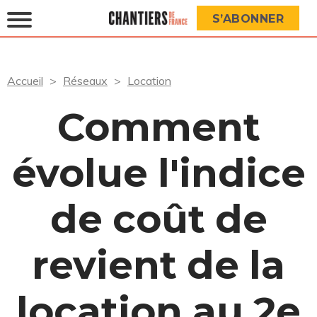
S’ABONNER
Accueil
Réseaux
Location
Comment
évolue l'indice
de coût de
revient de la
location au 2e