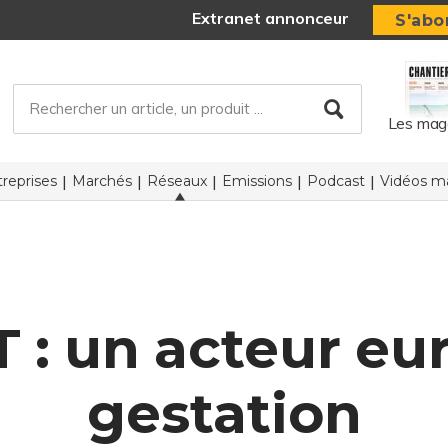
Extranet annonceur
S'abo
Les mag
reprises
Marchés
Réseaux
Emissions
Podcast
Vidéos ma
 : un acteur e
gestation