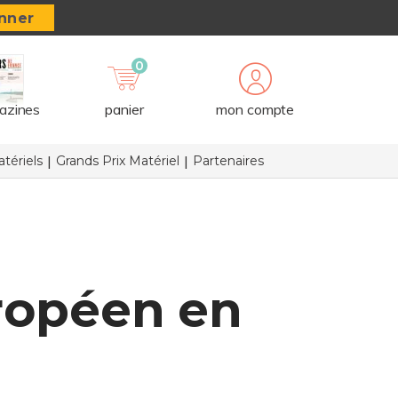
nner
0
azines
panier
mon compte
tériels
Grands Prix Matériel
Partenaires
uropéen en