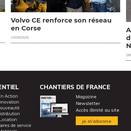
Volvo CE renforce son réseau
en Corse
A
d
15/06/2026
N
08
ENTIEL
CHANTIERS DE FRANCE
En Action
Magazine
nnovation
Newsletter
ouveauté
Accès illimité au site
istribution
Location
je m’abonne
aires de service