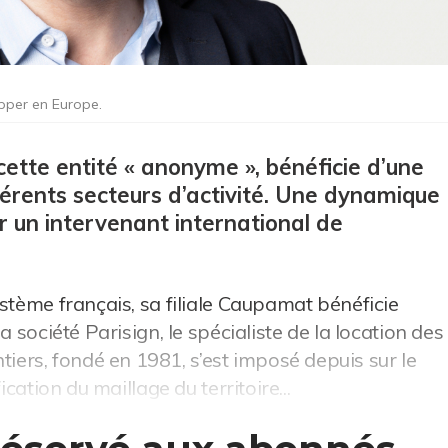
opper en Europe.
 cette entité « anonyme », bénéficie d’une
érents secteurs d’activité. Une dynamique
r un intervenant international de
stème français, sa filiale Caupamat bénéficie
a société Parisign, le spécialiste de la location des
rs, fondé en 1981, s’est imposé depuis sur le
ication du maillage du territoire...