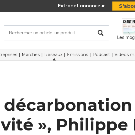
Extranet annonceur
S'abo
Les mag
reprises
Marchés
Réseaux
Emissions
Podcast
Vidéos ma
a décarbonation
vité », Philipp