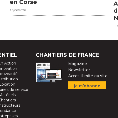
en Corse
A
d
15/06/2026
N
08
ENTIEL
CHANTIERS DE FRANCE
En Action
Magazine
nnovation
Newsletter
ouveauté
Accès illimité au site
istribution
Location
je m’abonne
aires de service
Matériels
Chantiers
nstructeurs
Tendance
ntreprises