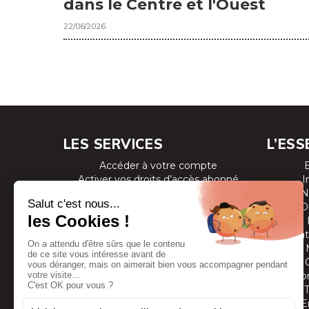
dans le Centre et l'Ouest
22/06/2026
LES SERVICES
L’ESS
Accéder à votre compte
Activer vos droits d’accès abonné
I
Consulter les magazines
N
S’inscrire aux newsletters
D
Devenir annonceur
Se connecter à l’extranet annonceur
Prestat
Nous contacter
Co
E