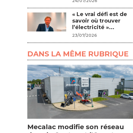
24/07/2026
« Le vrai défi est de
savoir où trouver
l’électricité »...
23/07/2026
DANS LA MÊME RUBRIQUE
Mecalac modifie son réseau