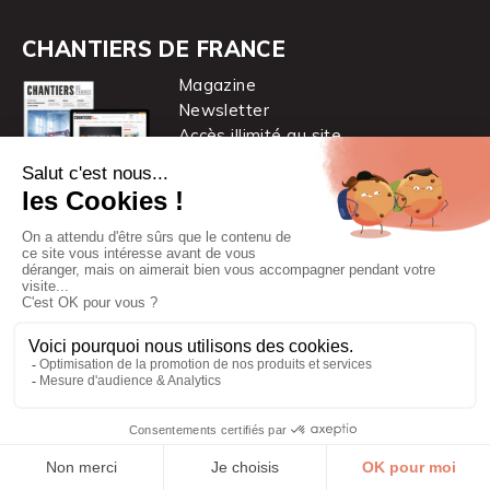
CHANTIERS DE FRANCE
Magazine
Newsletter
Accès illimité au site
je m’abonne
Chantiers de France est une marque
du groupe PYC MÉDIA
© 2026 PYC Média |
Plan du site
|
Mentions légales
|
CGUV
|
Protection des données personnelles
|
Cookies