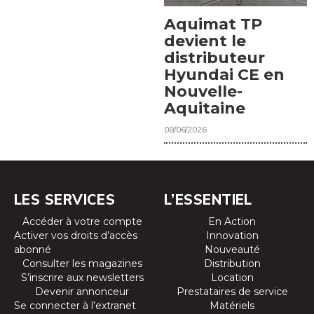
Aquimat TP
devient le
distributeur
Hyundai CE en
Nouvelle-
Aquitaine
08/06/2026
LES SERVICES
L’ESSENTIEL
Accéder à votre compte
En Action
Activer vos droits d’accès
Innovation
abonné
Nouveauté
Consulter les magazines
Distribution
S’inscrire aux newsletters
Location
Devenir annonceur
Prestataires de service
Se connecter à l’extranet
Matériels