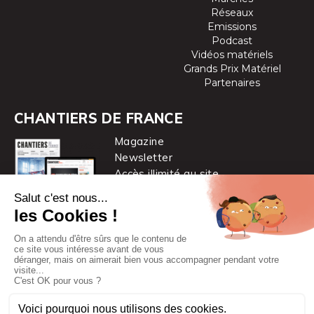
Réseaux
Emissions
Podcast
Vidéos matériels
Grands Prix Matériel
Partenaires
CHANTIERS DE FRANCE
Magazine
Newsletter
Accès illimité au site
je m’abonne
Chantiers de France est une marque
du groupe PYC MÉDIA