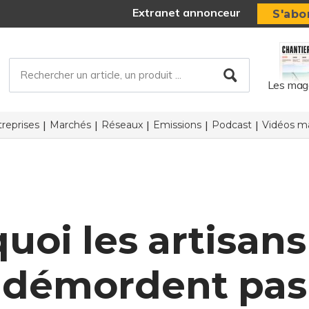
Extranet annonceur
S'abo
Les mag
reprises
Marchés
Réseaux
Emissions
Podcast
Vidéos ma
uoi les artisans
démordent pas