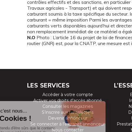
contrôles effectifs et des sanctions, en particulier
Travaux agricoles - Transport) et qui doivent respe
carburant soumis à la taxe spécifique du secteur.
carburant = même imposition Parmi les avantages in
carburants verts disponibles aujourd’hui et directem
non remplacement immédiat de ce matériel a égale
N.O
Photo : L’article 16 du projet de loi de financ
routier (GNR) est, pour la CNATP, une mesure est in
LES SERVICES
L’ESS
Accéder à votre compte
Activer vos droits d’accès abonné
I
Consulter les magazines
N
S’inscrire aux newsletters
D
Devenir annonceur
Se connecter à l’extranet annonceur
Prestat
Nous contacter