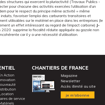
 des structures qui exercent la pluriactivité (Travaux Publics -
cter pour chacune des activités exercées l’utilisation d’un
 Idem pour le respect du principe même activité = même
duits, favoriser l’emploi des carburants transitoires et
ent utilisables sur le matériel en place dans les entreprises (le
ment un effet intéressant au regard de l’impact carbone)
J-
es 2020 supprime la fiscalité réduite appliquée au gazole non
cohérente car il y a une nécessité d’utilisation.
ENTIEL
CHANTIERS DE FRANCE
En Action
Magazine
nnovation
Newsletter
ouveauté
Accès illimité au site
istribution
Location
je m’abonne
aires de service
Matériels