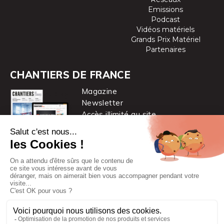
Emissions
Podcast
Vidéos matériels
Grands Prix Matériel
Partenaires
CHANTIERS DE FRANCE
Magazine
Newsletter
Accès illimité au site
je m’abonne
Chantiers de France est une marque
du groupe PYC MÉDIA