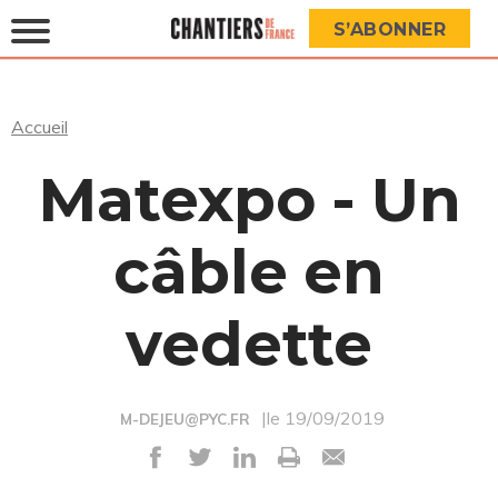
S’ABONNER
Accueil
Matexpo - Un
câble en
vedette
|le 19/09/2019
M-DEJEU@PYC.FR