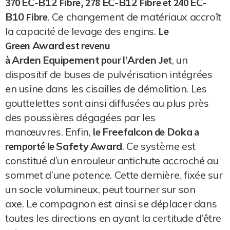
370
EC-B12
Fibre, 278
EC-B12
Fibre et 240
EC-
B10
Fibre
.
Ce changement de matériaux accroît
la capacité de levage des engins.
Le
Green
Award
est revenu
à
Arden
Equipement
pour l’
Arden
Jet
, un
dispositif de buses de pulvérisation intégrées
en usine dans les cisailles de démolition.
Les
gouttelettes sont ainsi diffusées au plus près
des poussières dégagées par les
manœuvres.
Enfin,
le
Freefalcon
de
Doka
a
remporté le
Safety
Award
.
Ce système est
constitué d’un enrouleur
antichute
accroché au
sommet d’une potence.
Cette dernière, fixée sur
un socle volumineux, peut tourner sur son
axe.
Le compagnon est ainsi se déplacer dans
toutes les directions en ayant la certitude d’être