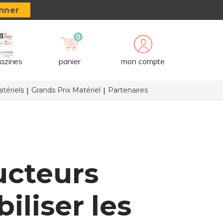
nner
0
azines
panier
mon compte
tériels
Grands Prix Matériel
Partenaires
ucteurs
iliser les