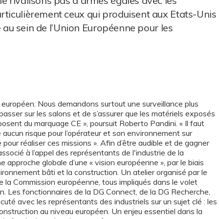
ne rivalisons pas à armes égales avec les
rticulièrement ceux qui produisent aux Etats-Unis
ité au sein de l’Union Européenne pour les
 européen. Nous demandons surtout une surveillance plus
e passer sur les salons et de s’assurer que les matériels exposés
sent du marquage CE », poursuit Roberto Pandini. « Il faut
te aucun risque pour l’opérateur et son environnement sur
e pour réaliser ces missions ». Afin d’être audible et de gagner
socié à l’appel des représentants de l'industrie de la
e approche globale d’une « vision européenne », par le biais
onnement bâti et la construction. Un atelier organisé par le
 la Commission européenne, tous impliqués dans le volet
ion. Les fonctionnaires de la DG Connect, de la DG Recherche,
 avec les représentants des industriels sur un sujet clé : les
onstruction au niveau européen. Un enjeu essentiel dans la