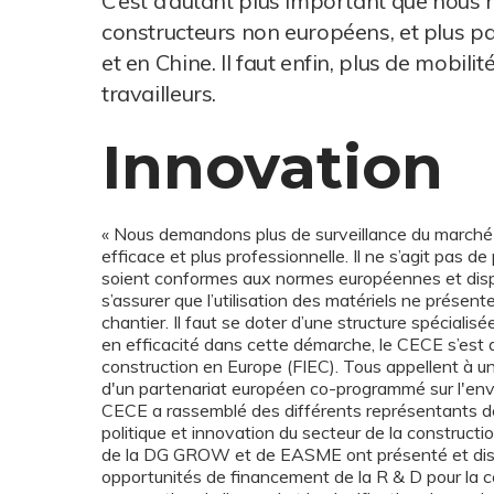
C’est d’autant plus important que nous 
constructeurs non européens, et plus pa
et en Chine. Il faut enfin, plus de mobil
travailleurs.
Innovation
« Nous demandons plus de surveillance du marché
efficace et plus professionnelle. Il ne s’agit pas d
soient conformes aux normes européennes et dispo
s’assurer que l’utilisation des matériels ne présen
chantier. Il faut se doter d’une structure spécialisé
en efficacité dans cette démarche, le CECE s’est as
construction en Europe (FIEC). Tous appellent à un
d'un partenariat européen co-programmé sur l'envir
CECE a rassemblé des différents représentants de
politique et innovation du secteur de la construct
de la DG GROW et de EASME ont présenté et discuté
opportunités de financement de la R & D pour la c