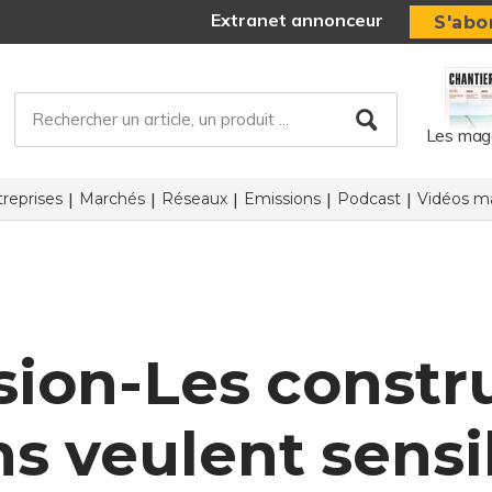
Extranet annonceur
S'abo
Les mag
reprises
Marchés
Réseaux
Emissions
Podcast
Vidéos ma
sion-Les constr
 veulent sensib