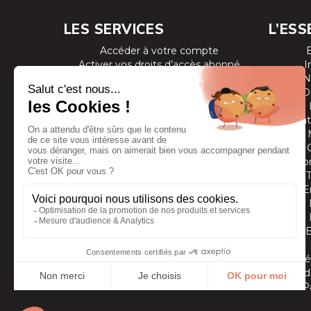
LES SERVICES
L’ESS
Accéder à votre compte
Activer vos droits d’accès abonné
I
Consulter les magazines
N
S’inscrire aux newsletters
D
Devenir annonceur
Se connecter à l’extranet annonceur
Prestat
Nous contacter
Co
E
Vidé
Grands
P