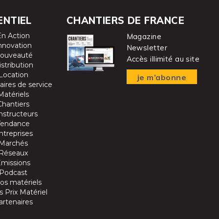
ENTIEL
CHANTIERS DE FRANCE
En Action
Magazine
nnovation
Newsletter
ouveauté
Accès illimité au site
istribution
Location
je m’abonne
aires de service
Matériels
Chantiers
nstructeurs
Tendance
ntreprises
Marchés
Réseaux
Emissions
Podcast
os matériels
 Prix Matériel
artenaires