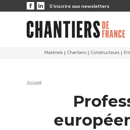
S’inscrire aux newsletters
Matériels
Chantiers
Constructeurs
Ent
Accueil
Profes
européens