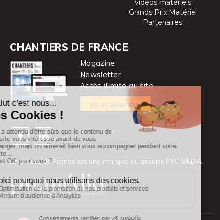
Vidéos matériels
Grands Prix Matériel
Partenaires
CHANTIERS DE FRANCE
Magazine
Newsletter
Accès illimité au site
je m’abonne
Chantiers de France est une marque
du groupe PYC MÉDIA