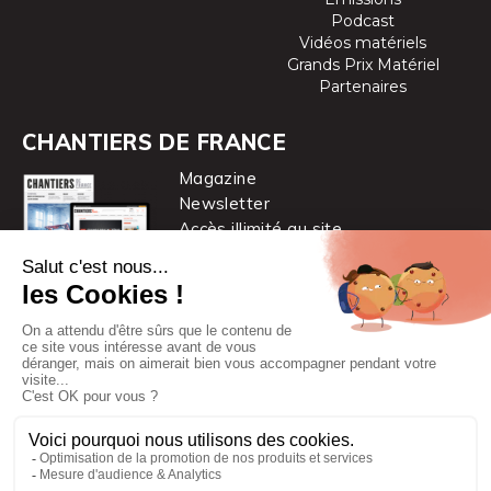
Podcast
Vidéos matériels
Grands Prix Matériel
Partenaires
CHANTIERS DE FRANCE
Magazine
Newsletter
Accès illimité au site
je m’abonne
Chantiers de France est une marque
du groupe PYC MÉDIA