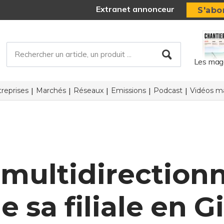
Extranet annonceur
S'abo
Les mag
reprises
Marchés
Réseaux
Emissions
Podcast
Vidéos ma
 multidirectionne
le sa filiale en 