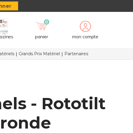
nner
0
azines
panier
mon compte
tériels
Grands Prix Matériel
Partenaires
ls - Rototilt
Gironde