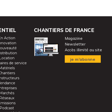
ENTIEL
CHANTIERS DE FRANCE
En Action
Magazine
nnovation
Newsletter
ouveauté
Accès illimité au site
istribution
Location
je m’abonne
aires de service
Matériels
Chantiers
nstructeurs
Tendance
ntreprises
Marchés
Réseaux
Emissions
Podcast