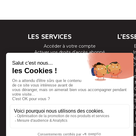
LES SERVICES
L’ESS
Accéder à votre compte
Activer vos droits d’accès abonné
I
Consulter les magazines
N
S’inscrire aux newsletters
D
Devenir annonceur
Se connecter à l’extranet annonceur
Prestat
Nous contacter
Co
E