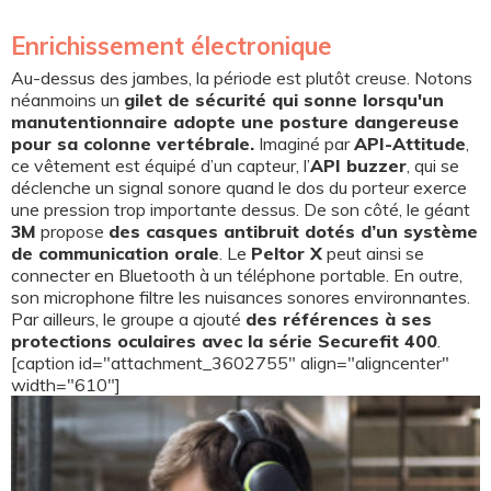
Enrichissement électronique
Au-dessus des jambes, la période est plutôt creuse. Notons
néanmoins un
gilet de sécurité qui sonne lorsqu'un
manutentionnaire adopte une posture dangereuse
pour sa colonne vertébrale.
Imaginé par
API-Attitude
,
ce vêtement est équipé d’un capteur, l’
API buzzer
, qui se
déclenche un signal sonore quand le dos du porteur exerce
une pression trop importante dessus. De son côté, le géant
3M
propose
des casques antibruit dotés d’un système
de communication orale
. Le
Peltor X
peut ainsi se
connecter en Bluetooth à un téléphone portable. En outre,
son microphone filtre les nuisances sonores environnantes.
Par ailleurs, le groupe a ajouté
des références à ses
protections oculaires avec la série Securefit 400
.
[caption id="attachment_3602755" align="aligncenter"
width="610"]