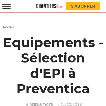
S’ABONNER
Accueil
Equipements -
Sélection
d'EPI à
Preventica
|le 17/10/2018
M-DEJEU@PYC.FR