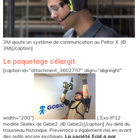
3M ajoute un système de communication au Peltor X. (©
3M)[/caption]
Le paquetage s’élargit
[caption id="attachment_3602757" align="alignright"
width="200"]
L’Exo IP12
modèle Skelex de Gebe2. (© Gebe2)[/caption] Au-delà du
trousseau historique, Preventica a également mis en avant
des outils encore exotiques.
La société Ecid a par