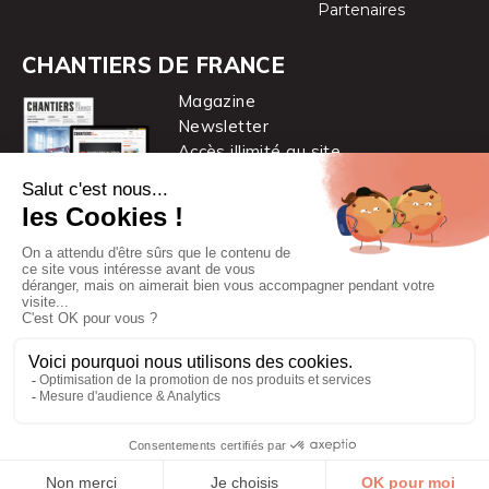
Partenaires
CHANTIERS DE FRANCE
Magazine
Newsletter
Accès illimité au site
je m’abonne
Chantiers de France est une marque
du groupe PYC MÉDIA
© 2026 PYC Média |
Plan du site
|
Mentions légales
|
CGUV
|
Protection des données personnelles
|
Cookies