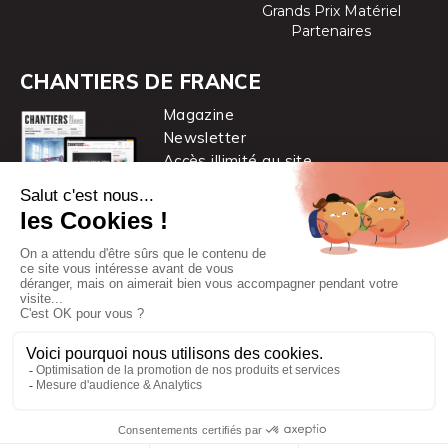
Grands Prix Matériel
Partenaires
CHANTIERS DE FRANCE
Magazine
Newsletter
Accès illimité au site
je m’abonne
Chantiers de France est une marque
du groupe PYC MÉDIA
© 2026 PYC Média |
Plan du site
|
Mentions légales
|
CGUV
|