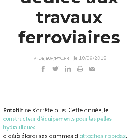
travaux
ferroviaires
|le 18/09/2018
M-DEJEU@PYC.FR
Rototilt
ne s’arrête plus. Cette année,
le
constructeur d’équipements pour les pelles
hydrauliques
a déjà élargi ses gammes d’
attaches rapides
,