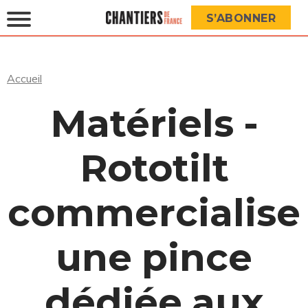
S’ABONNER
Accueil
Matériels -
Rototilt
commercialise
une pince
dédiée aux