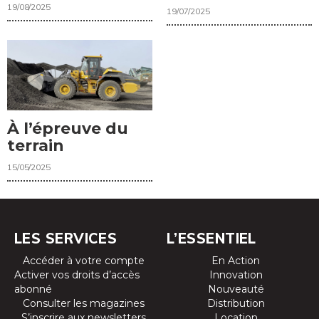
19/08/2025
19/07/2025
À l’épreuve du
terrain
15/05/2025
LES SERVICES
L’ESSENTIEL
Accéder à votre compte
En Action
Activer vos droits d’accès
Innovation
abonné
Nouveauté
Consulter les magazines
Distribution
S’inscrire aux newsletters
Location