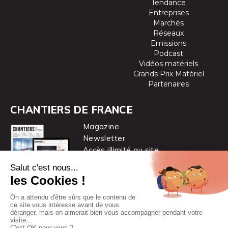
Tendance
Entreprises
Marchés
Réseaux
Emissions
Podcast
Vidéos matériels
Grands Prix Matériel
Partenaires
CHANTIERS DE FRANCE
Magazine
Newsletter
Accès illimité au site
je m’abonne
Chantiers de France est une marque
du groupe PYC MÉDIA