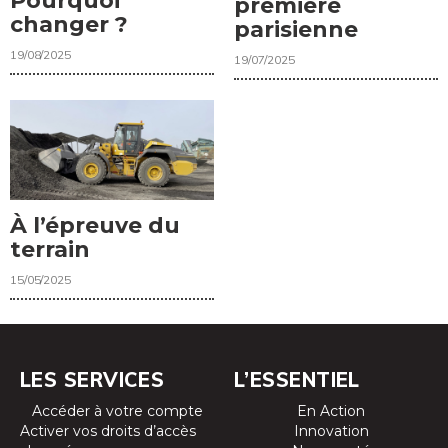
Pourquoi
première
changer ?
parisienne
19/08/2025
19/07/2025
À l’épreuve du
terrain
15/05/2025
LES SERVICES
L’ESSENTIEL
Accéder à votre compte
En Action
Activer vos droits d’accès
Innovation