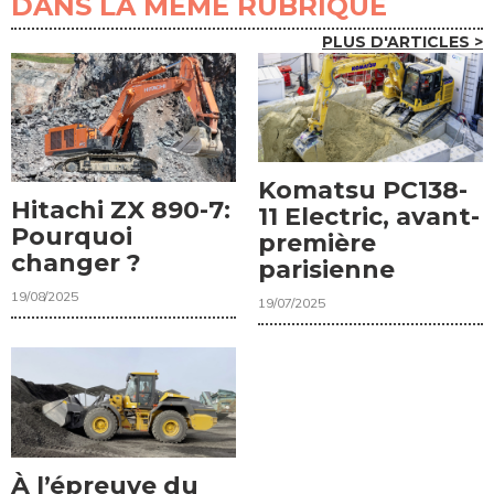
DANS LA MÊME RUBRIQUE
PLUS D'ARTICLES >
Komatsu PC138-
Hitachi ZX 890-7:
11 Electric, avant-
Pourquoi
première
changer ?
parisienne
19/08/2025
19/07/2025
À l’épreuve du