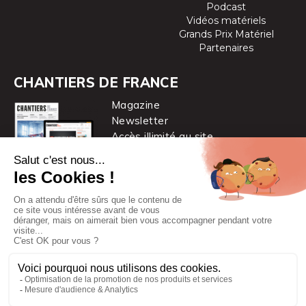
Podcast
Vidéos matériels
Grands Prix Matériel
Partenaires
CHANTIERS DE FRANCE
Magazine
Newsletter
Accès illimité au site
je m’abonne
Chantiers de France est une marque
du groupe PYC MÉDIA